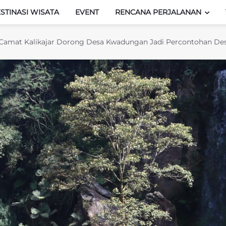
STINASI WISATA
EVENT
RENCANA PERJALANAN
as, Camat Kalikajar Dorong Desa Kwadungan Jadi Percontohan De