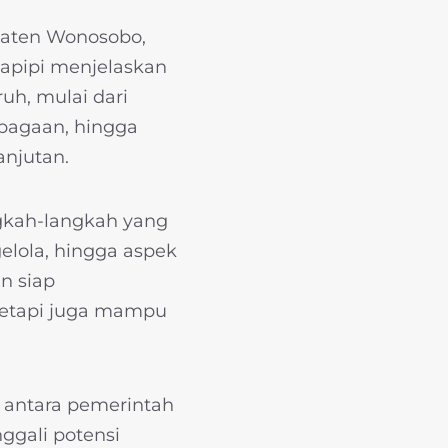
paten Wonosobo,
 Hapipi menjelaskan
h, mulai dari
bagaan, hingga
anjutan.
gkah-langkah yang
lola, hingga aspek
n siap
 tetapi juga mampu
n antara pemerintah
ggali potensi