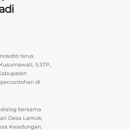
adi
osobo terus
 Kusumawati, S.STP.,
 Kabupaten
percontohan di
 dialog bersama
dari Desa Lamuk,
Desa Kwadungan,