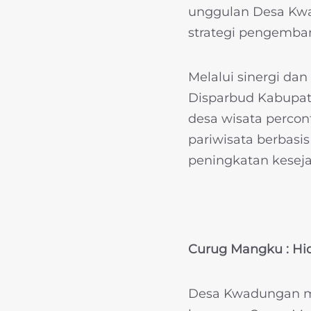
unggulan Desa Kwa
strategi pengemban
Melalui sinergi da
Disparbud Kabupa
desa wisata perco
pariwisata berbasis
peningkatan keseja
Curug Mangku : H
Desa Kwadungan me