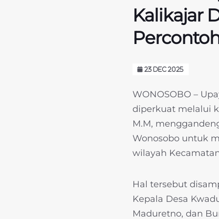
Kalikajar
Percontoh
23 DEC 2025
WONOSOBO – Upaya
diperkuat melalui k
M.M, menggandeng 
Wonosobo untuk me
wilayah Kecamatan 
Hal tersebut disam
Kepala Desa Kwadun
Maduretno, dan Bu