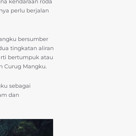
ena kendaraan roda
ya perlu berjalan
 Mangku bersumber
dua tingkatan aliran
rti bertumpuk atau
an Curug Mangku.
ku sebagai
lam dan