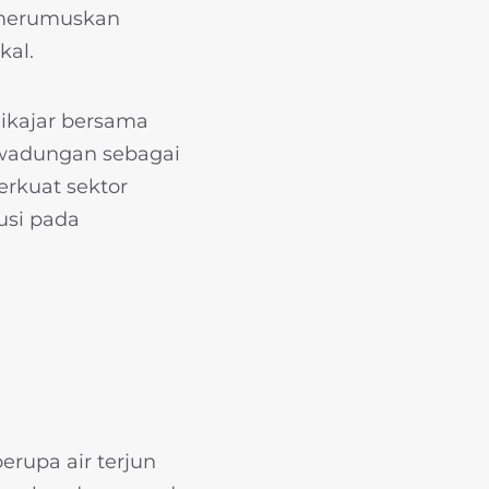
 merumuskan
kal.
likajar bersama
wadungan sebagai
rkuat sektor
busi pada
upa air terjun