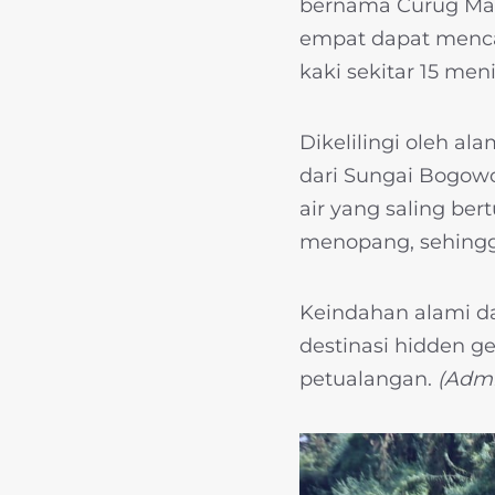
bernama Curug Man
empat dapat mencap
kaki sekitar 15 meni
Dikelilingi oleh a
dari Sungai Bogowon
air yang saling be
menopang, sehingg
Keindahan alami d
destinasi hidden g
petualangan.
(Adm