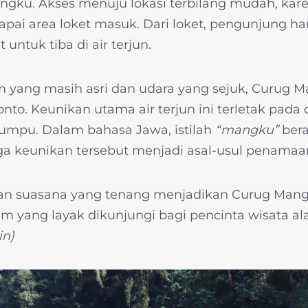
gku. Akses menuju lokasi terbilang mudah, kar
ai area loket masuk. Dari loket, pengunjung han
t untuk tiba di air terjun.
lam yang masih asri dan udara yang sejuk, Curug
to. Keunikan utama air terjun ini terletak pada 
rtumpu. Dalam bahasa Jawa, istilah
“mangku”
bera
a keunikan tersebut menjadi asal-usul penama
an suasana yang tenang menjadikan Curug Mang
em yang layak dikunjungi bagi pencinta wisata a
in)