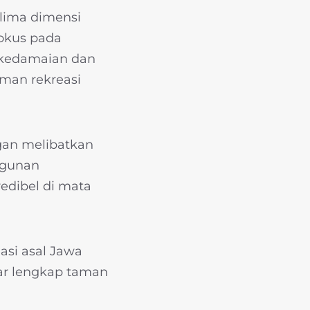
lima dimensi
fokus pada
kedamaian dan
aman rekreasi
gan melibatkan
angunan
edibel di mata
asi asal Jawa
tar lengkap taman