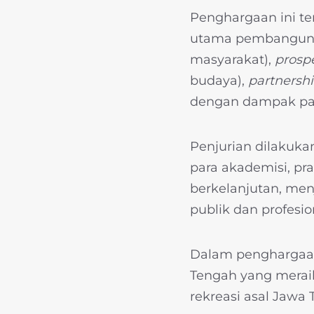
Penghargaan ini t
utama pembangunan
masyarakat),
prospe
budaya),
partnersh
dengan dampak pari
Penjurian dilakuka
para akademisi, pr
berkelanjutan, men
publik dan profesio
Dalam penghargaan 
Tengah yang meraih
rekreasi asal Jawa