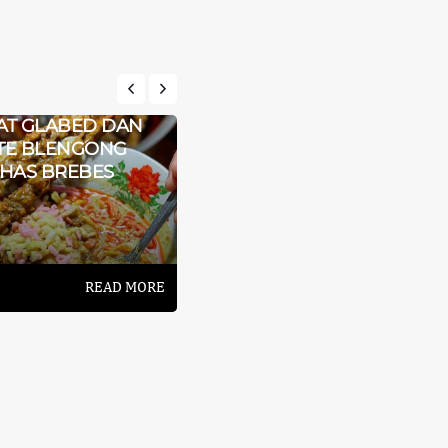
PADUAN NIKMAT
AT GLABED DAN
DESA WISATA KANDRI,
TE BLENGONG
PESONA SEMARANG
HAS BREBES
YANG MEMUKAU
READ MORE
READ MORE