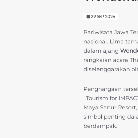
29 SEP 2025
Pariwisata Jawa T
nasional. Lima tam
dalam ajang
Wonde
rangkaian acara Th
diselenggarakan ol
Penghargaan terseb
“Tourism for IMPACT
Maya Sanur Resort, 
simbol penting dal
berdampak.