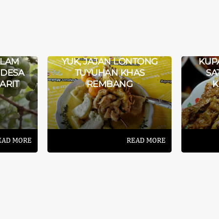
PER
ALAM
YUK, JAJAN LONTONG
KUP
 DESA
TUYUHAN KHAS
SA
ARIT
REMBANG
K
EAD MORE
READ MORE