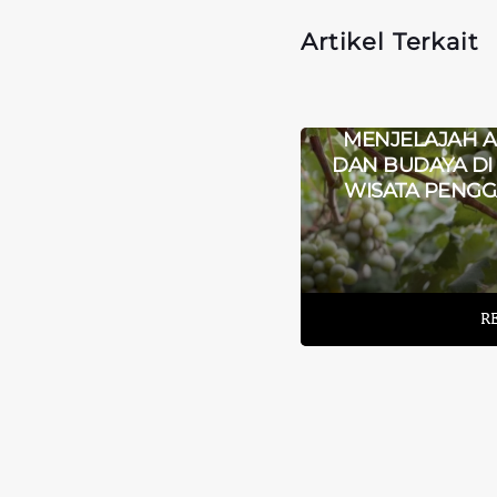
Artikel Terkait
DESA WISATA
JATIREJO, DESA
MENJELAJAH 
PENGHASIL KOLANG
DAN BUDAYA DI
KALING TERBESAR
WISATA PENGG
READ MORE
R