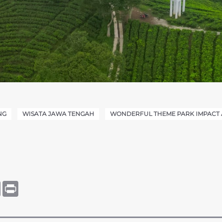
NG
WISATA JAWA TENGAH
WONDERFUL THEME PARK IMPACT 
tsApp
Copy
Print
Link