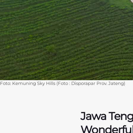
Foto: Kemuning Sky Hills (Foto : Disporapar Prov. Jateng)
Jawa Ten
Wonderful