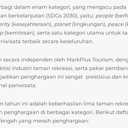
erbagi dalam enam kategori, yang mengacu pada 
 berkelanjutan (SDGs 2030), yaitu:
people
(ber
rity
(kesejahteraan),
planet
(lingkungan),
peace
(
ip
(kemitraan), serta satu kategori utama untuk t
wisata terbaik secara keseluruhan.
n secara independen oleh MarkPlus Tourism, den
aktisi industri taman rekreasi, serta pakar pemb
jadikan penghargaan ini sangat prestisius dan kr
nal pariwisata.
tahun ini adalah keberhasilan lima taman rekre
 penghargaan di berbagai kategori. Berikut daf
 Tengah yang meraih penghargaan: