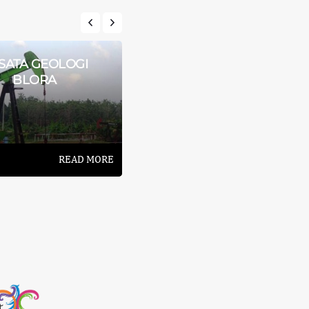
SATA GEOLOGI
RAINBOW RAFTING
BLORA
PEMALANG
READ MORE
READ MORE