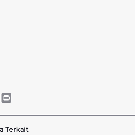
tsApp
Copy
Print
Link
a Terkait