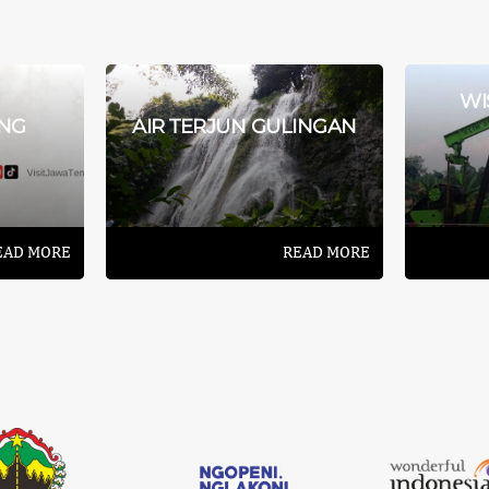
WI
NG
AIR TERJUN GULINGAN
EAD MORE
READ MORE