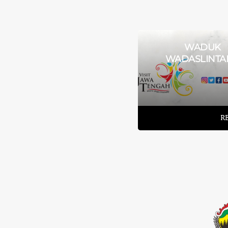
WADUK
PUNTHUK SETUMBU
WADASLINTA
READ MORE
R