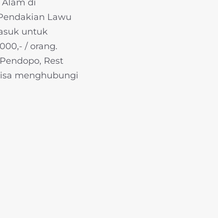
 Alam di
 Pendakian Lawu
masuk untuk
0,- / orang.
, Pendopo, Rest
, bisa menghubungi