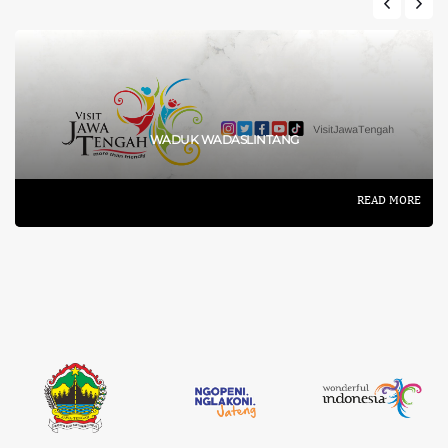
WADUK WADASLINTANG
READ MORE