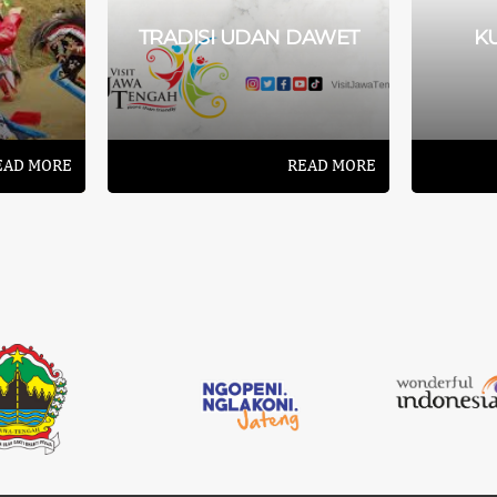
TRADISI UDAN DAWET
K
EAD MORE
READ MORE