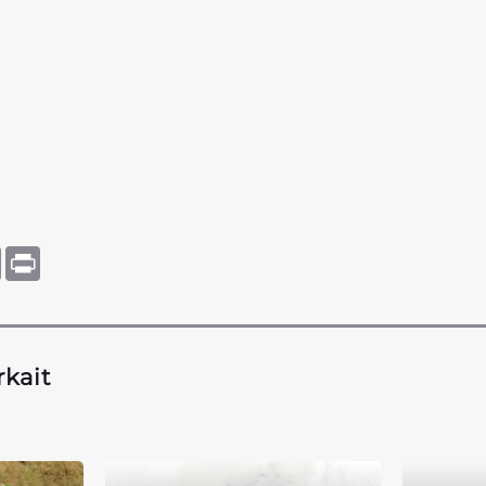
tsApp
Copy
Print
Link
rkait