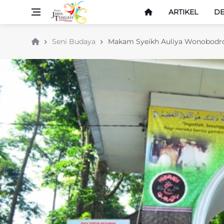
ARTIKEL
DE
Seni Budaya
Makam Syeikh Auliya Wonobodr