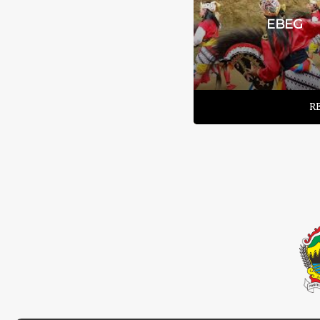
GEBYAG CAH ANGON
EBEG
READ MORE
R