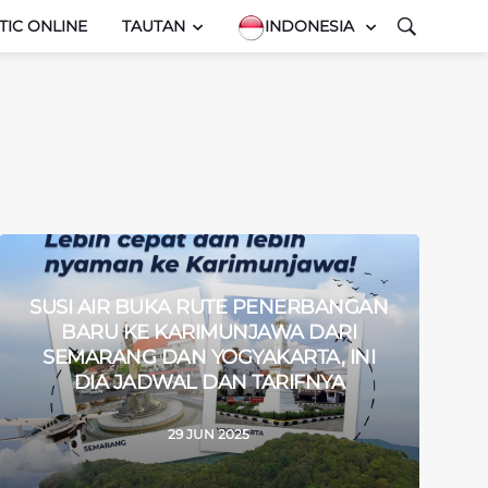
TIC ONLINE
TAUTAN
INDONESIA
SUSI AIR BUKA RUTE PENERBANGAN
BARU KE KARIMUNJAWA DARI
SEMARANG DAN YOGYAKARTA, INI
DIA JADWAL DAN TARIFNYA
29 JUN 2025