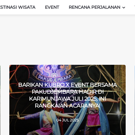
STINASI WISATA
EVENT
RENCANA PERJALANAN
BARIKAN KUBRO X EVENT BERSAMA
PAKUDJEMBARA HADIR DI
KARIMUNJAWA JULI 2025, INI
RANGKAIAN ACARANYA!
04 JUL 2025