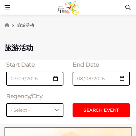
旅游活动
旅游活动
Start Date
End Date
Regency/City
SEARCH EVENT