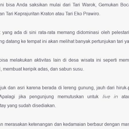
i sini bisa Anda saksikan mulai dari Tari Warok, Gemukan B
n Tari Keprajuritan Kraton atau Tari Eko Prawiro.
ang ada di sini rata-rata memang didominasi oleh pelestari ta
g datang ke tempat ini akan melihat banyak pertunjukan tari ya
bisa melakukan aktivitas lain di desa wisata ini seperti m
l, membuat keripik adas, dan sabun susu.
uk dan asri karena berada di lereng gunung, jauh dari hiruk
 Apalagi jika pengunjung memutuskan untuk
live in
atau
tay yang sudah disediakan.
an merasakan ketenangan dan kedamaian berbaur dengan mas