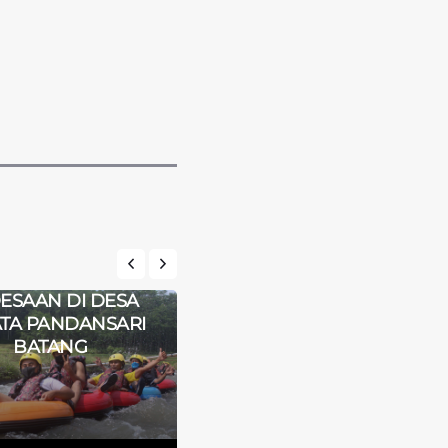
CURUG JLARANG :
LIBURAN ALA
WISATA AIR TERJUN DI
ESAAN DI DESA
TENGAH PANORAMA
TA PANDANSARI
UBUD-NYA
BATANG
PEKALONGAN