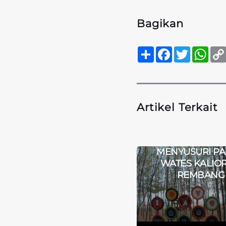
Bagikan
Sambung
Facebook
Twitter
Wha
Artikel Terkait
MELIHAT PESONA
PANDANREJO
PURWOREJO, JUARA
MENYUSURI PA
DESA WISATA JATENG
WATES KALIOR
2023
REMBANG