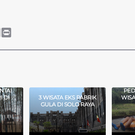
tsApp
Copy
Print
Link
NTAI
PED
I DI
3 WISATA EKS PABRIK
WISA
GULA DI SOLO RAYA