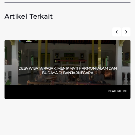
Artikel Terkait
DESA WISATA PAGAK: MENIKMATI HARMONI ALAM DAN
BUDAYA DI BANJARNEGARA
READ MORE