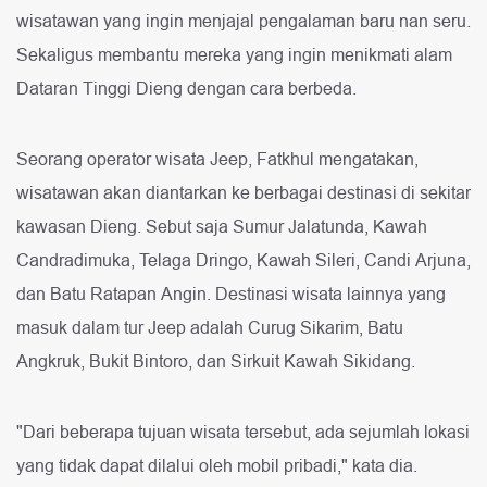
wisatawan yang ingin menjajal pengalaman baru nan seru.
Sekaligus membantu mereka yang ingin menikmati alam
Dataran Tinggi Dieng dengan cara berbeda.
Seorang operator wisata Jeep, Fatkhul mengatakan,
wisatawan akan diantarkan ke berbagai destinasi di sekitar
kawasan Dieng. Sebut saja Sumur Jalatunda, Kawah
Candradimuka, Telaga Dringo, Kawah Sileri, Candi Arjuna,
dan Batu Ratapan Angin. Destinasi wisata lainnya yang
masuk dalam tur Jeep adalah Curug Sikarim, Batu
Angkruk, Bukit Bintoro, dan Sirkuit Kawah Sikidang.
"Dari beberapa tujuan wisata tersebut, ada sejumlah lokasi
yang tidak dapat dilalui oleh mobil pribadi," kata dia.